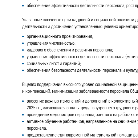
обеспечение эффективности деятельности персонала, рост п
Указанные ключевые цели кадровой и социальной политики д
деятельности и достижения установленных целевых ориентиро
организационного проектирования;
управления численностью;
кадрового обеспечения и развития персонала;
управления эффективностью деятельности персонала (мотив
социальных льгот и гарантий;
обеспечения безопасности деятельности персонала и культу
В целях поддержания высокого уровня социальной защищенно
и компенсаций, минимизации заболеваемости персонала Обще
внесение важных изменений и дополнений в коллективный 
2025 гг., касающихся оплаты труда, внутреннего трудового
проведение медосмотров персонала, занятого на работах с
активное обучение работников, направленное на снижение
персонала;
предоставление единовременной материальной помощи раб