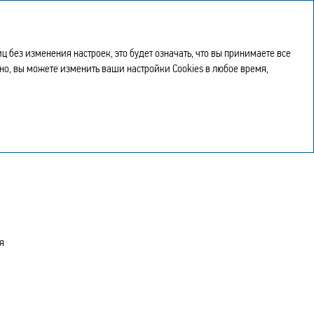
Годовой отчет
EN
2023
без изменения настроек, это будет означать, что вы принимаете все
чно, вы можете изменить ваши настройки Cookies в любое время,
я