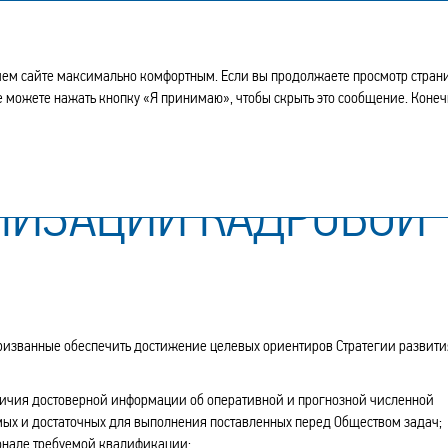
ем сайте максимально комфортным. Если вы продолжаете просмотр страниц 
кже можете нажать кнопку «Я принимаю», чтобы скрыть это сообщение. Коне
алом
Результаты реализации кадровой политики
ЛИЗАЦИИ КАДРОВОЙ
ризванные обеспечить достижение целевых ориентиров Стратегии развити
ичия достоверной информации об оперативной и прогнозной численной
имых и достаточных для выполнения поставленных перед Обществом задач;
онале требуемой квалификации;