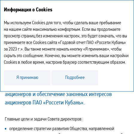
Годовой отчет
EN
Информация о Cookies
2023
Мы используем Cookies для того, чтобы сделать ваше пребывание
СОВЕТ ДИРЕКТОРОВ
на нашем сайте максимально комфортным. Если вы продолжаете
просмотр страниц без изменения настроек, это будет означать, что вы
принимаете все Cookies сайта «Годовой отчет ПАО «Россети Кубань»
Совет директоров — коллегиальный орган
за 2023 г.». Вы также можете нажать кнопку «Я принимаю», чтобы
управления, осуществляющий общее руководство
скрыть это сообщение. Конечно, вы можете изменить ваши настройки
деятельностью Компании, определяющий
Cookies в любое время, настроив браузер соответствующим образом.
ее стратегию, контролирующий деятельность
исполнительных органов Общества,
Я принимаю
Подробнее
а также исполнение решений Общего собрания
акционеров и обеспечение законных интересов
акционеров ПАО «Россети Кубань».
Главные цели и задачи Совета директоров:
определение стратегии развития Общества, направленной