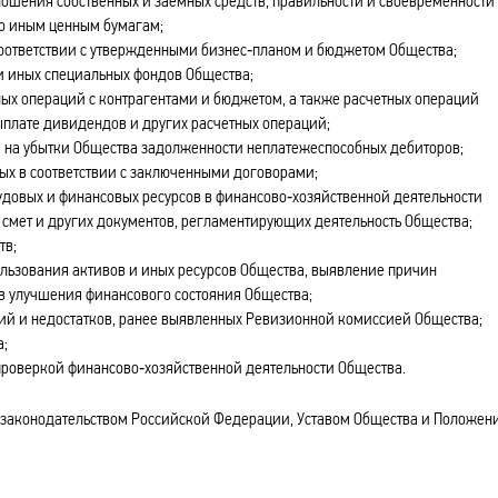
ношения собственных и заемных средств, правильности и своевременности
по иным ценным бумагам;
соответствии с утвержденными бизнес‑планом и бюджетом Общества;
и иных специальных фондов Общества;
ых операций с контрагентами и бюджетом, а также расчетных операций
выплате дивидендов и других расчетных операций;
я на убытки Общества задолженности неплатежеспособных дебиторов;
ых в соответствии с заключенными договорами;
удовых и финансовых ресурсов в финансово‑хозяйственной деятельности
смет и других документов, регламентирующих деятельность Общества;
тв;
льзования активов и иных ресурсов Общества, выявление причин
в улучшения финансового состояния Общества;
й и недостатков, ранее выявленных Ревизионной комиссией Общества;
а;
проверкой финансово‑хозяйственной деятельности Общества.
я законодательством Российской Федерации, Уставом Общества и Положен