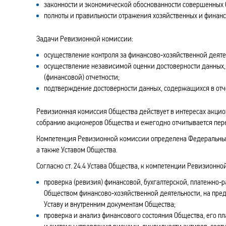
законности и экономической обоснованности совершенных 
полноты и правильности отражения хозяйственных и финанс
Задачи Ревизионной комиссии:
осуществление контроля за финансово‑хозяйственной деяте
осуществление независимой оценки достоверности данных,
(финансовой) отчетности;
подтверждение достоверности данных, содержащихся в отче
Ревизионная комиссия Общества действует в интересах акци
собранию акционеров Общества и ежегодно отчитывается пе
Компетенция Ревизионной комиссии определена Федеральным 
а также Уставом Общества.
Согласно ст. 24.4 Устава Общества, к компетенции Ревизионно
проверка (ревизия) финансовой, бухгалтерской, платежно‑
Обществом финансово‑хозяйственной деятельности, на пред
Уставу и внутренним документам Общества;
проверка и анализ финансового состояния Общества, его п