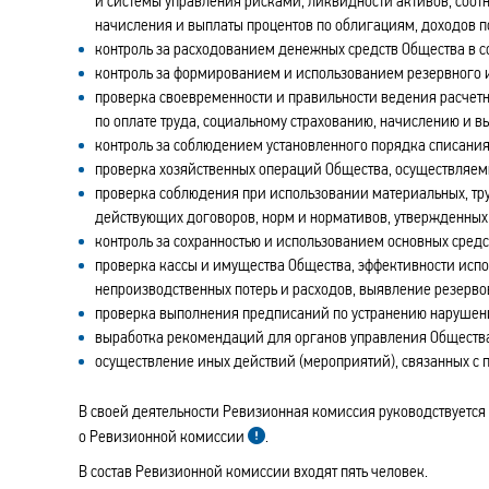
и системы управления рисками, ликвидности активов, соот
начисления и выплаты процентов по облигациям, доходов 
контроль за расходованием денежных средств Общества в 
контроль за формированием и использованием резервного 
проверка своевременности и правильности ведения расчетн
по оплате труда, социальному страхованию, начислению и 
контроль за соблюдением установленного порядка списани
проверка хозяйственных операций Общества, осуществляем
проверка соблюдения при использовании материальных, тр
действующих договоров, норм и нормативов, утвержденных 
контроль за сохранностью и использованием основных средс
проверка кассы и имущества Общества, эффективности испо
непроизводственных потерь и расходов, выявление резерво
проверка выполнения предписаний по устранению нарушени
выработка рекомендаций для органов управления Обществ
осуществление иных действий (мероприятий), связанных с 
В своей деятельности Ревизионная комиссия руководствуетс
о Ревизионной комиссии
.
В состав Ревизионной комиссии входят пять человек.