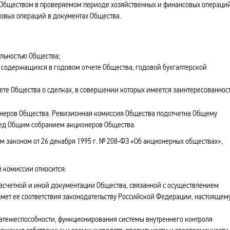
Обществом в проверяемом периоде хозяйственных и финансовых операций
овых операций в документах Общества.
льностью Общества;
 содержащихся в годовом отчете Общества, годовой бухгалтерской
те Общества о сделках, в совершении которых имеется заинтересованност
онеров Общества. Ревизионная комиссия Общества подотчетна Общему
ред Общим собранием акционеров Общества.
законом от 26 декабря 1995 г. № 208‑ФЗ «Об акционерных обществах»,
й комиссии относится:
расчетной и иной документации Общества, связанной с осуществлением
мет ее соответствия законодательству Российской Федерации, настоящем
латежеспособности, функционирования системы внутреннего контроля