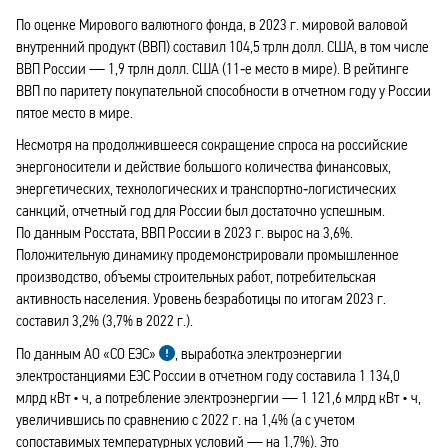
По оценке Мирового валютного фонда, в 2023 г. мировой валовой
внутренний продукт (ВВП) составил 104,5 трлн долл. США, в том числе
ВВП России — 1,9 трлн долл. США (11‑е место в мире). В рейтинге
ВВП по паритету покупательной способности в отчетном году у России
пятое место в мире.
Несмотря на продолжившееся сокращение спроса на российские
энергоносители и действие большого количества финансовых,
энергетических, технологических и транспортно‑логистических
санкций, отчетный год для России был достаточно успешным.
По данным Росстата, ВВП России в 2023 г. вырос на 3,6%.
Положительную динамику продемонстрировали промышленное
производство, объемы строительных работ, потребительская
активность населения. Уровень безработицы по итогам 2023 г.
составил 3,2% (3,7% в 2022 г.).
По данным АО «СО ЕЭС»
, выработка электроэнергии
электростанциями ЕЭС России в отчетном году составила 1 134,0
млрд кВт • ч, а потребление электроэнергии — 1 121,6 млрд кВт • ч,
увеличившись по сравнению с 2022 г. на 1,4% (а с учетом
сопоставимых температурных условий — на 1,7%). Это