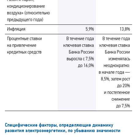
кондиционирование
воздуха» (относительно
предыдущего года)
Инфляция
5,9%
13,8%
Процентные ставки
В течение года
В течение года
на привлечение
ключевая ставка
ключевая ставка
кредитных средств
Банка России
Банка России
выросла с 7,5%
изменялась
до 16,0%
неоднократно:
в начале года —
8,5%, затем рост
до 20%
и постепенное
снижение
до 7,5%
Специфические факторы, определяющие динамику
развития электроэнергетики, по убыванию значимости