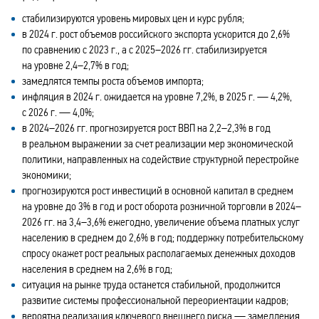
стабилизируются уровень мировых цен и курс рубля;
в 2024 г. рост объемов российского экспорта ускорится до 2,6%
по сравнению с 2023 г., а с 2025–2026 гг. стабилизируется
на уровне 2,4
–
2,7% в год;
замедлятся темпы роста объемов импорта;
инфляция в 2024 г. ожидается на уровне 7,2%, в 2025 г. — 4,2%,
с 2026 г. — 4,0%;
в 2024–2026 гг. прогнозируется рост ВВП на
2,2–
2,3% в год
в реальном выражении за счет реализации мер экономической
политики, направленных на содействие структурной перестройке
экономики;
прогнозируются рост инвестиций в основной капитал в среднем
на уровне до 3% в год и рост оборота розничной торговли в 2024–
2026 гг. на 3,4–3,6% ежегодно, увеличение объема платных услуг
населению в среднем до 2,6% в год; поддержку потребительскому
спросу окажет рост реальных располагаемых денежных доходов
населения в среднем на 2,6% в год;
ситуация на рынке труда останется стабильной, продолжится
развитие системы профессиональной переориентации кадров;
вероятна реализация ключевого внешнего риска — замедления