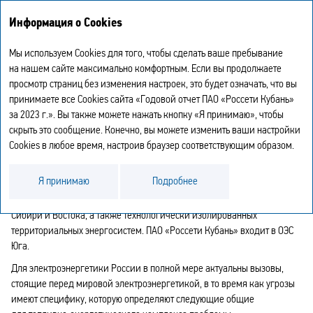
Годовой отчет
EN
Информация о Cookies
2023
Мы используем Cookies для того, чтобы сделать ваше пребывание
ОБЗОР ОТРАСЛИ
на нашем сайте максимально комфортным. Если вы продолжаете
просмотр страниц без изменения настроек, это будет означать, что вы
принимаете все Cookies сайта «Годовой отчет ПАО «Россети Кубань»
Компания осуществляет свою деятельность в электроэнергетике
за 2023 г.». Вы также можете нажать кнопку «Я принимаю», чтобы
России — важнейшей базовой отрасли промышленности,
скрыть это сообщение. Конечно, вы можете изменить ваши настройки
обеспечивающей производство, передачу, распределение и сбыт
Cookies в любое время, настроив браузер соответствующим образом.
электроэнергии потребителям.
Энергосистема России состоит из единой энергетической системы
Я принимаю
Подробнее
(ЕЭС) России, в которую входят семь объединенных энергосистем
(ОЭС) — ОЭС Центра, Средней Волги, Урала, Северо‑Запада, Юга,
Сибири и Востока, а также технологически изолированных
территориальных энергосистем. ПАО «Россети Кубань» входит в ОЭС
Юга.
Для электроэнергетики России в полной мере актуальны вызовы,
стоящие перед мировой электроэнергетикой, в то время как угрозы
имеют специфику, которую определяют следующие общие