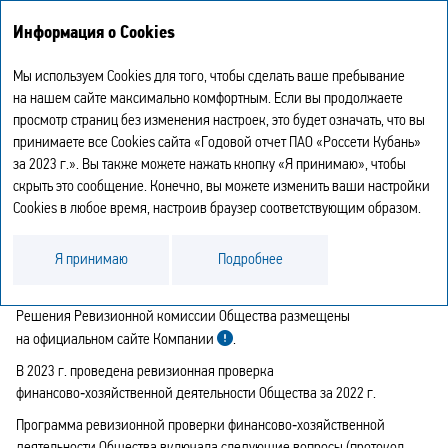
Годовой отчет
EN
Информация о Cookies
2023
Мы используем Cookies для того, чтобы сделать ваше пребывание
ИТОГИ РАБОТЫ РЕВИЗИОННОЙ
на нашем сайте максимально комфортным. Если вы продолжаете
просмотр страниц без изменения настроек, это будет означать, что вы
КОМИССИИ
принимаете все Cookies сайта «Годовой отчет ПАО «Россети Кубань»
за 2023 г.». Вы также можете нажать кнопку «Я принимаю», чтобы
В течение 2023 г. было проведено пять заседаний Ревизионной
скрыть это сообщение. Конечно, вы можете изменить ваши настройки
комиссии Общества в форме совместного присутствия, на которых
Cookies в любое время, настроив браузер соответствующим образом.
были рассмотрены вопросы, касающиеся планирования работы
Ревизионной комиссии, избрания председателя и секретаря
Я принимаю
Подробнее
комиссии, а также вопросы, непосредственно связанные
с проведением проверок.
Решения Ревизионной комиссии Общества размещены
на официальном сайте Компании
.
В 2023 г. проведена ревизионная проверка
финансово‑хозяйственной деятельности Общества за 2022 г.
Программа ревизионной проверки финансово‑хозяйственной